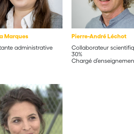
a Marques
Pierre-André Léchot
tante administrative
Collaborateur scientifi
30%
Chargé d’enseignemen