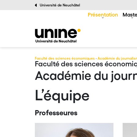
Université de Neuchâtel
Présentation
Maste
Faculté des sciences économiques
·
Académie du journalis
Faculté des sciences économi
Académie du journ
L’équipe
Professeures