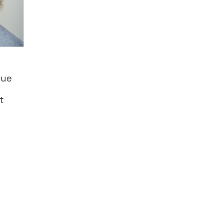
que
t