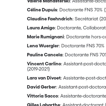
Valérie Manasterski
: Assistante-doc
Céline Dupuis
: Doctorante FNS 70% 
Claudine Faehndrich
: Secrétariat (2
Laura Amigo
: Doctorante, Collaborat
Marie Rumignani
: Doctorante hors-c
Lena Wuergler
: Doctorante FNS 70% 
Pauline Cancela
: Doctorante FNS 70%
Vincent Carlino
: Assistant-post-doct
(2019-2021)
Lara van Divoet
: Assistante-post-doc
David Gerber
: Assistant-post-doctora
Vittoria Sacco
: Assistante-doctorant
Gilles Labarthe
: Assistant-doctorant 