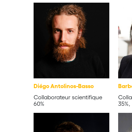
Diégo Antolinos-Basso
Barb
Collaborateur scientifique
Colla
60%
35%,