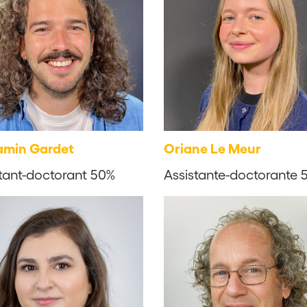
amin Gardet
Oriane Le Meur
tant-doctorant 50%
Assistante-doctorante 