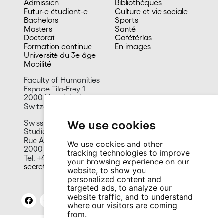
Admission
Bibliothèques
Futur-e étudiant-e
Culture et vie sociale
Bachelors
Sports
Masters
Santé
Doctorat
Cafétérias
Formation continue
En images
Université du 3e âge
Mobilité
Faculty of Humanities
Espace Tilo-Frey 1
2000 Neuchâtel
Switzerland
Swiss Forum for Migration and Population
We use cookies
Studies
Rue A.-L. Breguet 2
We use cookies and other
2000 Neuchâtel
tracking technologies to improve
Tel. +41 32 718 39 20
your browsing experience on our
secretariat.sfm@unine.ch
website, to show you
personalized content and
targeted ads, to analyze our
website traffic, and to understand
where our visitors are coming
from.