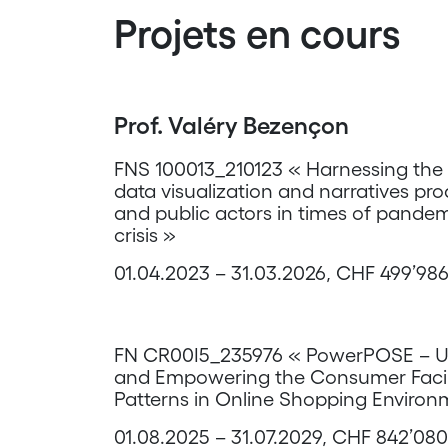
Projets en cours
Prof. Valéry Bezençon
FNS 100013_210123 « Harnessing the 
data visualization and narratives p
and public actors in times of pandem
crisis »
01.04.2023 – 31.03.2026, CHF 499’98
FN CR00I5_235976 « PowerPOSE – U
and Empowering the Consumer Faci
Patterns in Online Shopping Environ
01.08.2025 – 31.07.2029, CHF 842’080