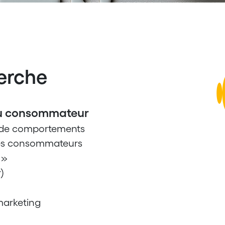
erche
u consommateur
 de comportements
es consommateurs
 »
)
 marketing