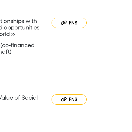
ionships with
FNS
d opportunities
orld »
 (co-financed
aft)
alue of Social
FNS