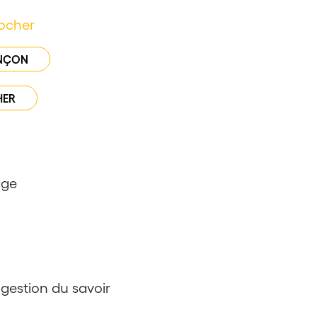
Kocher
ENÇON
HER
age
 gestion du savoir