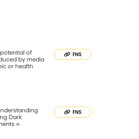
potential of
FNS
roduced by media
ic or health
6
nderstanding
FNS
ng Dark
ments »