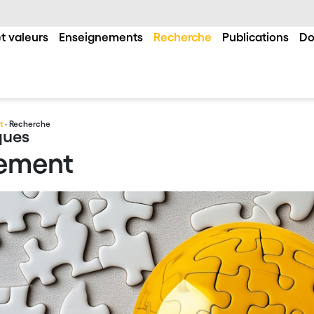
t valeurs
Enseignements
Recherche
Publications
Do
t
· Recherche
ques
gement