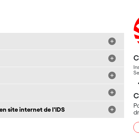
C
In
Se
C
Po
n site internet de l'IDS
dr