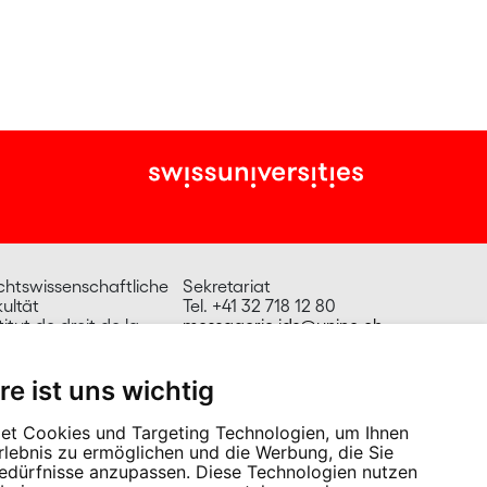
chtswissenschaftliche
Sekretariat
ultät
Tel. +41 32 718 12 80
titut de droit de la
messagerie.ids@unine.ch
nté
e Abram-Louis
eguet 1
re ist uns wichtig
00 Neuchâtel
isse
et Cookies und Targeting Technologien, um Ihnen
Erlebnis zu ermöglichen und die Werbung, die Sie
Bedürfnisse anzupassen. Diese Technologien nutzen