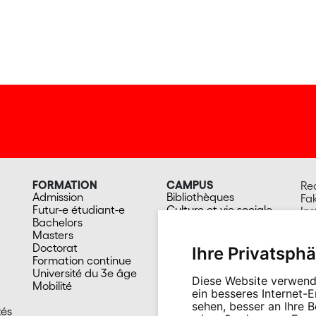
FORMATION
CAMPUS
Re
Admission
Bibliothèques
Fak
Futur-e étudiant-e
Culture et vie sociale
Ins
Bachelors
Sports
sa
Masters
Santé
Ru
Doctorat
Cafétérias
Br
Ihre Privatsphä
Formation continue
En images
20
Université du 3e âge
Su
Diese Website verwend
Mobilité
ein besseres Internet-
sehen, besser an Ihre 
tés