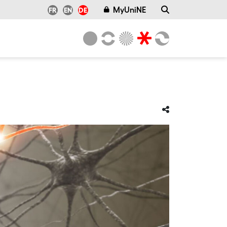
MyUniNE
FR
EN
DE