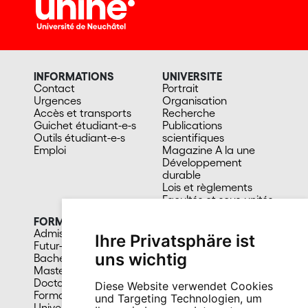
INFORMATIONS
UNIVERSITE
Contact
Portrait
Urgences
Organisation
Accès et transports
Recherche
Guichet étudiant-e-s
Publications
Outils étudiant-e-s
scientifiques
Emploi
Magazine A la une
Développement
durable
Lois et règlements
Facultés et sous-unités
FORMATION
CAMPUS
Admission
Bibliothèques
Ihre Privatsphäre ist
Futur-e étudiant-e
Culture et vie sociale
uns wichtig
Bachelors
Sports
Masters
Santé
Doctorat
Cafétérias
Diese Website verwendet Cookies
Formation continue
En images
und Targeting Technologien, um
Université du 3e âge