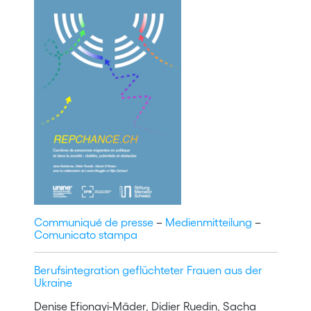
Communiqué de presse
–
Medienmitteilung
–
Comunicato stampa
Berufsintegration geflüchteter Frauen aus der
Ukraine
Denise Efionayi-Mäder, Didier Ruedin, Sacha