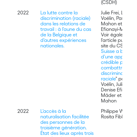
(CSDH)
2022
La lutte contre la
Julie Frei, Line
discrimination (raciale)
Voélin, Pascal
dans les relations de
Mahon et Denis
travail : à l’aune du cas
Efionayi-Mäder
de la Belgique et
Voir également
d’autres expériences
l'article publié su
nationales.
site du CSDH : "
Suisse a besoin
d’une approche
crédible pour
combattre la
discrimination
raciale
" par Line
Voélin, Julie Frei,
Denise Efionayi-
Mäder et Pasca
Mahon
2022
L’accès à la
Philippe Wanner
naturalisation facilitée
Rosita Fibbi
des personnes de la
troisième génération.
État des lieux après trois