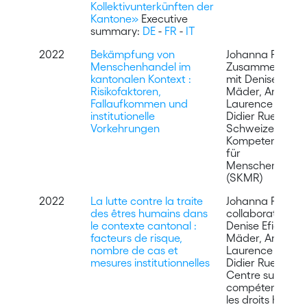
Kollektivunterkünften der
Kantone»
Executive
summary:
DE
-
FR
-
IT
2022
Bekämpfung von
Johanna Probst, 
Menschenhandel im
Zusammenarbei
kantonalen Kontext :
mit Denise Efion
Risikofaktoren,
Mäder, Anne-
Fallaufkommen und
Laurence Graf 
institutionelle
Didier Ruedin,
Vorkehrungen
Schweizerische
Kompetenzzent
für
Menschenrecht
(SKMR)
2022
La lutte contre la traite
Johanna Probst,
des êtres humains dans
collaboration a
le contexte cantonal :
Denise Efionayi-
facteurs de risque,
Mäder, Anne-
nombre de cas et
Laurence Graf e
mesures institutionnelles
Didier Ruedin,
Centre suisse d
compétence po
les droits humai