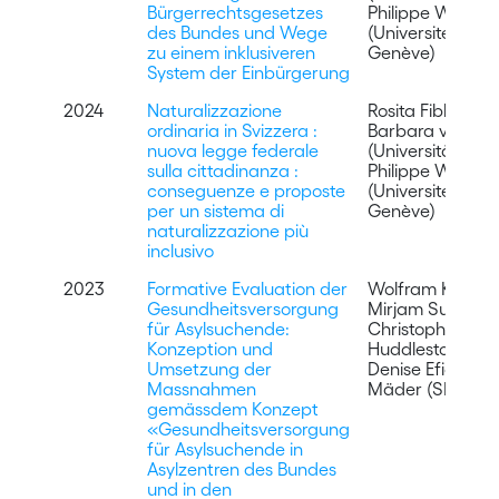
Bürgerrechtsgesetzes
Philippe Wanner
des Bundes und Wege
(Université de
zu einem inklusiveren
Genève)
System der Einbürgerung
2024
Naturalizzazione
Rosita Fibbi (SFM
ordinaria in Svizzera :
Barbara von Rüt
nuova legge federale
(Universität Base
sulla cittadinanza :
Philippe Wanner
conseguenze e proposte
(Université de
per un sistema di
Genève)
naturalizzazione più
inclusivo
2023
Formative Evaluation der
Wolfram Kägi,
Gesundheitsversorgung
Mirjam Suri,
für Asylsuchende:
Christopher
Konzeption und
Huddleston (BSS
Umsetzung der
Denise Efionayi-
Massnahmen
Mäder (SFM)
gemässdem Konzept
«Gesundheitsversorgung
für Asylsuchende in
Asylzentren des Bundes
und in den