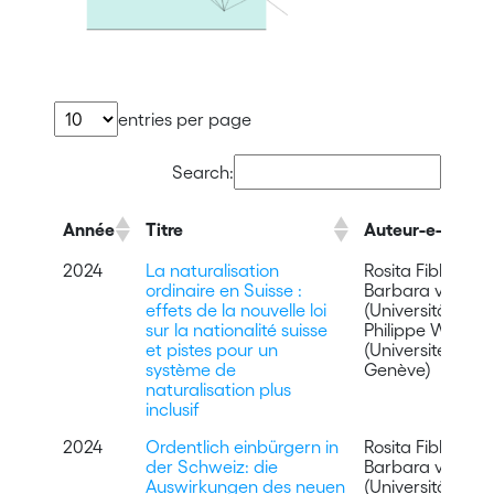
entries per page
Search:
Année
Titre
Auteur-e-s
2024
La naturalisation
Rosita Fibbi (SFM
ordinaire en Suisse :
Barbara von Rüt
effets de la nouvelle loi
(Universität Base
sur la nationalité suisse
Philippe Wanner
et pistes pour un
(Université de
système de
Genève)
naturalisation plus
inclusif
2024
Ordentlich einbürgern in
Rosita Fibbi (SFM
der Schweiz: die
Barbara von Rüt
Auswirkungen des neuen
(Universität Base