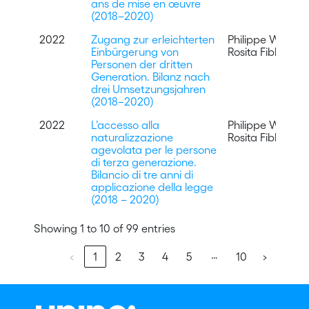
ans de mise en œuvre
(2018–2020)
2022
Zugang zur erleichterten
Philippe Wanner
Einbürgerung von
Rosita Fibbi
Personen der dritten
Generation. Bilanz nach
drei Umsetzungsjahren
(2018–2020)
2022
L’accesso alla
Philippe Wanner
naturalizzazione
Rosita Fibbi
agevolata per le persone
di terza generazione.
Bilancio di tre anni di
applicazione della legge
(2018 – 2020)
Showing 1 to 10 of 99 entries
…
‹
1
2
3
4
5
10
›