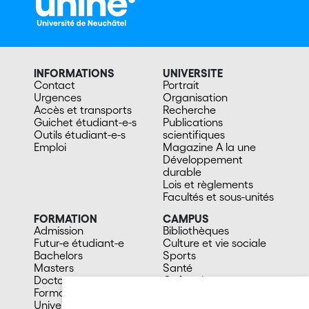
INFORMATIONS
UNIVERSITE
Contact
Portrait
Urgences
Organisation
Accès et transports
Recherche
Guichet étudiant-e-s
Publications
Outils étudiant-e-s
scientifiques
Emploi
Magazine A la une
Développement
durable
Lois et règlements
Facultés et sous-unités
FORMATION
CAMPUS
Admission
Bibliothèques
Futur-e étudiant-e
Culture et vie sociale
Bachelors
Sports
Masters
Santé
Doctorat
Cafétérias
Formation continue
En images
Université du 3e âge