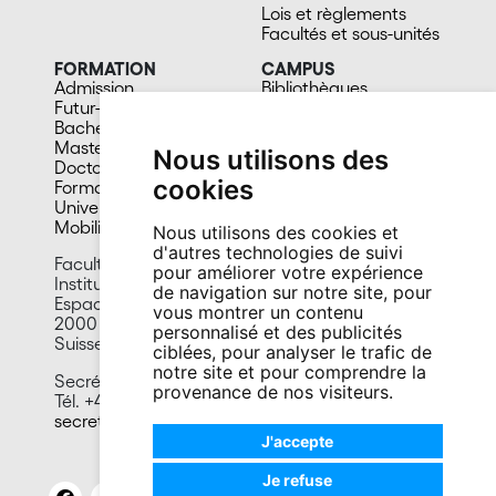
Lois et règlements
Facultés et sous-unités
FORMATION
CAMPUS
Admission
Bibliothèques
Futur-e étudiant-e
Culture et vie sociale
Bachelors
Sports
Masters
Santé
Nous utilisons des
Doctorat
Cafétérias
cookies
Formation continue
En images
Université du 3e âge
Mobilité
Nous utilisons des cookies et
d'autres technologies de suivi
Faculté des lettres et sciences humaines
pour améliorer votre expérience
Institut de géographie
de navigation sur notre site, pour
Espace Tilo-Frey 1
vous montrer un contenu
2000 Neuchâtel
personnalisé et des publicités
Suisse
ciblées, pour analyser le trafic de
notre site et pour comprendre la
Secrétariat :
provenance de nos visiteurs.
Tél. +41 32 718 18 12
secretariat.geographie@unine.ch
J'accepte
Je refuse