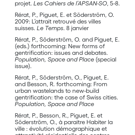
projet.
Les Cahiers de l’APSAN-SO
, 5-8.
Rérat, P., Piguet, E. et Söderström, O.
2009: L’attrait retrouvé des villes
suisses.
Le Temps
. 8 janvier
Rérat, P., Söderström, O. and Piguet, E.
(eds.) forthcoming: New forms of
gentrification: issues and debates.
Population, Space and Place
(special
issue).
Rérat, P., Söderström, O., Piguet, E.
and Besson, R. forthcoming: From
urban wastelands to new-build
gentrification: the case of Swiss cities.
Population, Space and Place
Rérat, P., Besson, R., Piguet, E. et
Söderström, O., à paraitre Habiter la
ville : évolution démographique et