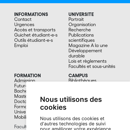
INFORMATIONS
UNIVERSITE
Contact
Portrait
Urgences
Organisation
Accès et transports
Recherche
Guichet étudiant-e-s
Publications
Outils étudiant-e-s
scientifiques
Emploi
Magazine A la une
Développement
durable
Lois et règlements
Facultés et sous-unités
FORMATION
CAMPUS
Admission
Bibliothèques
Futur-e étudiant-e
Culture et vie sociale
Bachelors
Sports
Masters
Santé
Nous utilisons des
Doctorat
Cafétérias
cookies
Formation continue
En images
Université du 3e âge
Mobilité
Nous utilisons des cookies et
d'autres technologies de suivi
Faculté des lettres et sciences humaines
pour améliorer votre expérience