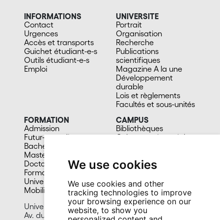
INFORMATIONS
UNIVERSITE
Contact
Portrait
Urgences
Organisation
Accès et transports
Recherche
Guichet étudiant-e-s
Publications
Outils étudiant-e-s
scientifiques
Emploi
Magazine A la une
Développement
durable
Lois et règlements
Facultés et sous-unités
FORMATION
CAMPUS
Admission
Bibliothèques
Futur-e étudiant-e
Culture et vie sociale
Bachelors
Sports
Masters
Santé
We use cookies
Doctorat
Cafétérias
Formation continue
En images
Université du 3e âge
We use cookies and other
Mobilité
tracking technologies to improve
your browsing experience on our
University of Neuchâtel
website, to show you
Av. du 1er-Mars 26
personalized content and