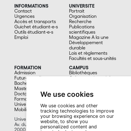
INFORMATIONS
UNIVERSITE
Contact
Portrait
Urgences
Organisation
Accès et transports
Recherche
Guichet étudiant-e-s
Publications
Outils étudiant-e-s
scientifiques
Emploi
Magazine A la une
Développement
durable
Lois et règlements
Facultés et sous-unités
FORMATION
CAMPUS
Admission
Bibliothèques
Futur-e étudiant-e
Culture et vie sociale
Bachelors
Sports
Masters
Santé
We use cookies
Doctorat
Cafétérias
Formation continue
En images
Université du 3e âge
We use cookies and other
Mobilité
tracking technologies to improve
your browsing experience on our
University of Neuchâtel
website, to show you
Av. du 1er-Mars 26
personalized content and
2000 Neuchâtel