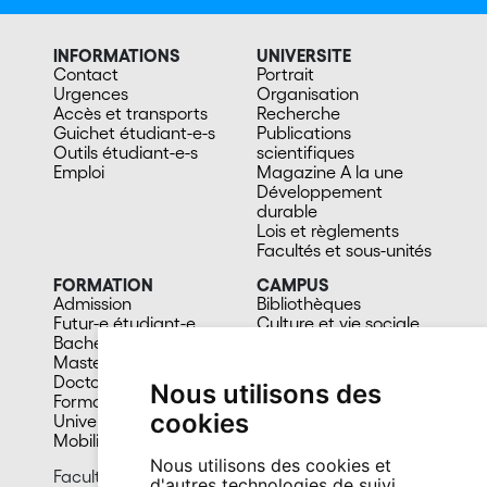
INFORMATIONS
UNIVERSITE
Contact
Portrait
Urgences
Organisation
Accès et transports
Recherche
Guichet étudiant-e-s
Publications
Outils étudiant-e-s
scientifiques
Emploi
Magazine A la une
Développement
durable
Lois et règlements
Facultés et sous-unités
FORMATION
CAMPUS
Admission
Bibliothèques
Futur-e étudiant-e
Culture et vie sociale
Bachelors
Sports
Masters
Santé
Doctorat
Cafétérias
Nous utilisons des
Formation continue
En images
cookies
Université du 3e âge
Mobilité
Nous utilisons des cookies et
Faculté des lettres et sciences humaines
d'autres technologies de suivi