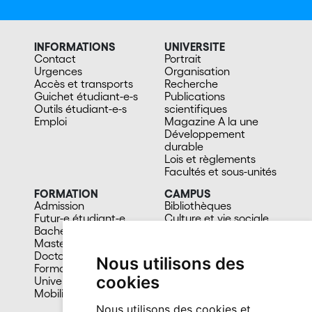
INFORMATIONS
UNIVERSITE
Contact
Portrait
Urgences
Organisation
Accès et transports
Recherche
Guichet étudiant-e-s
Publications
Outils étudiant-e-s
scientifiques
Emploi
Magazine A la une
Développement
durable
Lois et règlements
Facultés et sous-unités
FORMATION
CAMPUS
Admission
Bibliothèques
Futur-e étudiant-e
Culture et vie sociale
Bachelors
Sports
Masters
Santé
Doctorat
Cafétérias
Nous utilisons des
Formation continue
En images
cookies
Université du 3e âge
Mobilité
Nous utilisons des cookies et