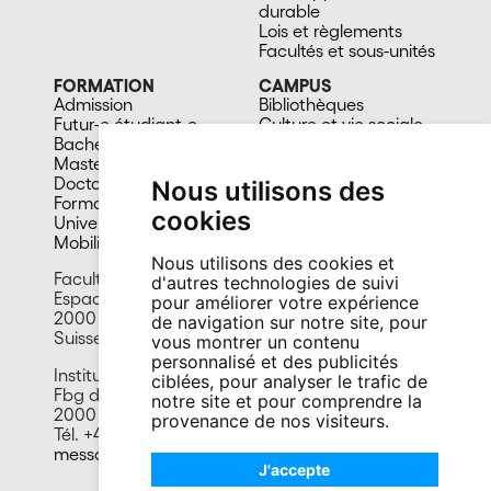
durable
Lois et règlements
Facultés et sous-unités
FORMATION
CAMPUS
Admission
Bibliothèques
Futur-e étudiant-e
Culture et vie sociale
Bachelors
Sports
Masters
Santé
Doctorat
Cafétérias
Nous utilisons des
Formation continue
En images
cookies
Université du 3e âge
Mobilité
Nous utilisons des cookies et
Faculté des lettres et sciences humaines
d'autres technologies de suivi
Espace Tilo-Frey 1
pour améliorer votre expérience
2000 Neuchâtel
de navigation sur notre site, pour
Suisse
vous montrer un contenu
personnalisé et des publicités
Institut de sociologie
ciblées, pour analyser le trafic de
Fbg de l’Hôpital 27
notre site et pour comprendre la
2000 Neuchâtel
provenance de nos visiteurs.
Tél. +41 32 718 14 20
messagerie.socio@unine.ch
J'accepte