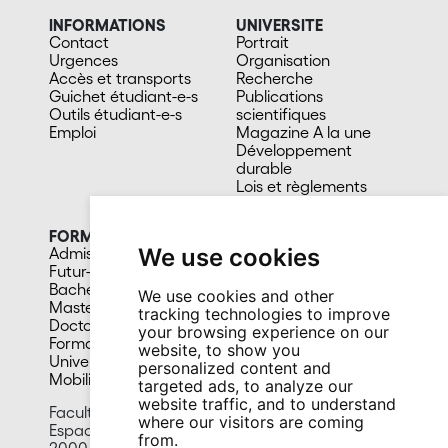
INFORMATIONS
UNIVERSITE
Contact
Portrait
Urgences
Organisation
Accès et transports
Recherche
Guichet étudiant-e-s
Publications
Outils étudiant-e-s
scientifiques
Emploi
Magazine A la une
Développement
durable
Lois et règlements
Facultés et sous-unités
FORMATION
CAMPUS
We use cookies
Admission
Bibliothèques
Futur-e étudiant-e
Culture et vie sociale
Bachelors
Sports
We use cookies and other
Masters
Santé
tracking technologies to improve
Doctorat
Cafétérias
your browsing experience on our
Formation continue
En images
website, to show you
Université du 3e âge
personalized content and
Mobilité
targeted ads, to analyze our
website traffic, and to understand
Faculty of Humanities
where our visitors are coming
Espace Tilo-Frey 1
from.