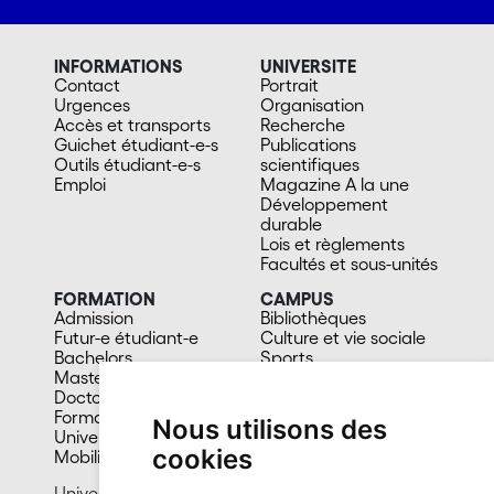
INFORMATIONS
UNIVERSITE
Contact
Portrait
Urgences
Organisation
Accès et transports
Recherche
Guichet étudiant-e-s
Publications
Outils étudiant-e-s
scientifiques
Emploi
Magazine A la une
Développement
durable
Lois et règlements
Facultés et sous-unités
FORMATION
CAMPUS
Admission
Bibliothèques
Futur-e étudiant-e
Culture et vie sociale
Bachelors
Sports
Masters
Santé
Doctorat
Cafétérias
Formation continue
En images
Nous utilisons des
Université du 3e âge
cookies
Mobilité
Université de Neuchâtel