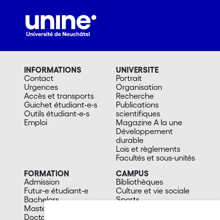
INFORMATIONS
UNIVERSITE
Contact
Portrait
Urgences
Organisation
Accès et transports
Recherche
Guichet étudiant-e-s
Publications
Outils étudiant-e-s
scientifiques
Emploi
Magazine A la une
Développement
durable
Lois et règlements
Facultés et sous-unités
FORMATION
CAMPUS
Admission
Bibliothèques
Futur-e étudiant-e
Culture et vie sociale
Bachelors
Sports
Masters
Santé
Doctorat
Cafétérias