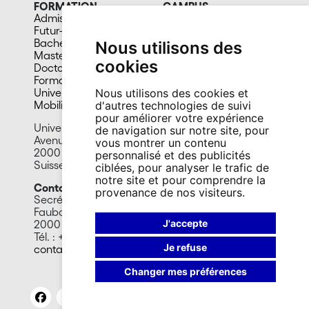
FORMATION
CAMPUS
Admission
Bibliothèques
Futur-e étudiant-e
Culture et vie sociale
Bachelors
Sports
Nous utilisons des
Masters
Santé
cookies
Doctorat
Cafétérias
Formation continue
En images
Université du 3e âge
Nous utilisons des cookies et
Mobilité
d'autres technologies de suivi
pour améliorer votre expérience
Université de Neuchâtel
de navigation sur notre site, pour
Avenue du 1er-Mars 26
vous montrer un contenu
2000 Neuchâtel
personnalisé et des publicités
Suisse
ciblées, pour analyser le trafic de
notre site et pour comprendre la
Contact MT180
provenance de nos visiteurs.
Secrétariat général
Faubourg de l’Hôpital 41
J'accepte
2000 Neuchâtel
Tél. : +41 32 718 10 99
Je refuse
contact.event@unine.ch
Changer mes préférences