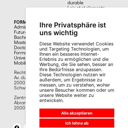
durable
Lois et règlements
Facultés et sous-unités
FORMATION
CAMPUS
Ihre Privatsphäre ist
Admission
Bibliothèques
uns wichtig
Futur-e étudiant-e
Culture et vie sociale
Bachelors
Sports
Masters
Santé
Diese Website verwendet Cookies
Doctorat
Cafétérias
und Targeting Technologien, um
Formation continue
En images
Ihnen ein besseres Internet-
Université du 3e âge
Erlebnis zu ermöglichen und die
Mobilité
Werbung, die Sie sehen, besser an
Ihre Bedürfnisse anzupassen.
Rechtswissenschaftliche Fakultät
Diese Technologien nutzen wir
Av. du 1er-Mars 26
außerdem, um Ergebnisse zu
2000 Neuenburg
messen, um zu verstehen, woher
Schweiz
unsere Besucher kommen oder um
unsere Website weiter zu
Zentrum für Migrationsrecht
entwickeln.
Abram-Louis Breguet 1 Straße
2000 Neuenburg
Alle akzeptieren
Ich lehne ab