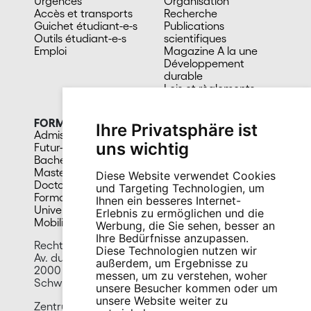
Urgences
Organisation
Accès et transports
Recherche
Guichet étudiant-e-s
Publications
Outils étudiant-e-s
scientifiques
Emploi
Magazine A la une
Développement
durable
Lois et règlements
Facultés et sous-unités
FORMATION
CAMPUS
Ihre Privatsphäre ist
Admission
Bibliothèques
uns wichtig
Futur-e étudiant-e
Culture et vie sociale
Bachelors
Sports
Masters
Santé
Diese Website verwendet Cookies
Doctorat
Cafétérias
und Targeting Technologien, um
Formation continue
En images
Ihnen ein besseres Internet-
Université du 3e âge
Erlebnis zu ermöglichen und die
Mobilité
Werbung, die Sie sehen, besser an
Ihre Bedürfnisse anzupassen.
Rechtswissenschaftliche Fakultät
Diese Technologien nutzen wir
Av. du 1er-Mars 26
außerdem, um Ergebnisse zu
2000 Neuenburg
messen, um zu verstehen, woher
Schweiz
unsere Besucher kommen oder um
unsere Website weiter zu
Zentrum für Migrationsrecht