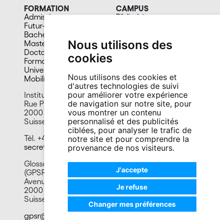
FORMATION
CAMPUS
Admission
Bibliothèques
Futur-e étudiant-e
Culture et vie sociale
Bachelors
Sports
Nous utilisons des
Masters
Santé
Doctorat
Cafétérias
cookies
Formation continue
En images
Université du 3e âge
Nous utilisons des cookies et
Mobilité
d'autres technologies de suivi
pour améliorer votre expérience
Institut des sciences du langage
de navigation sur notre site, pour
Rue Pierre-à-Mazel 7
vous montrer un contenu
2000 Neuchâtel
personnalisé et des publicités
Suisse
ciblées, pour analyser le trafic de
Tél. +41 32 718 19 87
notre site et pour comprendre la
secretariat.isla@unine.ch
provenance de nos visiteurs.
Glossaire des patois de la Suisse romande
J'accepte
(GPSR)
Avenue DuPeyrou 6
Je refuse
2000 Neuchâtel
Suisse
Changer mes préférences
gpsr@unine.ch