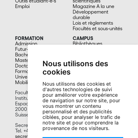
Outils étudiant-e-s
scientifiques
Emploi
Magazine A la une
Développement
durable
Lois et règlements
Facultés et sous-unités
FORMATION
CAMPUS
Admission
Bibliothèques
Futur-e étudiant-e
Culture et vie sociale
Bachelors
Sports
Masters
Santé
Nous utilisons des
Doctorat
Cafétérias
cookies
Formation continue
En images
Université du 3e âge
Mobilité
Nous utilisons des cookies et
d'autres technologies de suivi
Facultad de letras y ciencias humanas
pour améliorer votre expérience
Instituto de lenguas y literaturas hispánicas
de navigation sur notre site, pour
Espace Tilo-Frey 1
vous montrer un contenu
2000 Neuchâtel
personnalisé et des publicités
Suisse
ciblées, pour analyser le trafic de
notre site et pour comprendre la
Secretaría :
provenance de nos visiteurs.
Tel. +41 32 718 18 03
secretariat.illh@unine.ch