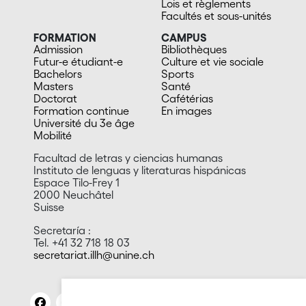
Lois et règlements
Facultés et sous-unités
FORMATION
CAMPUS
Admission
Bibliothèques
Futur-e étudiant-e
Culture et vie sociale
Bachelors
Sports
Masters
Santé
Doctorat
Cafétérias
Formation continue
En images
Université du 3e âge
Mobilité
Facultad de letras y ciencias humanas
Instituto de lenguas y literaturas hispánicas
Espace Tilo-Frey 1
2000 Neuchâtel
Suisse
Secretaría :
Tel. +41 32 718 18 03
secretariat.illh@unine.ch