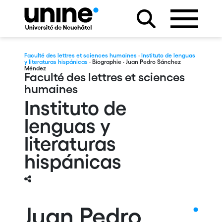
Faculté des lettres et sciences humaines
·
Instituto de lenguas
y literaturas hispánicas
·
Biographie
· Juan Pedro Sánchez
Méndez
Faculté des lettres et sciences
humaines
Instituto de
lenguas y
literaturas
hispánicas
Juan Pedro