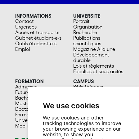
INFORMATIONS
UNIVERSITE
Contact
Portrait
Urgences
Organisation
Accès et transports
Recherche
Guichet étudiant-e-s
Publications
Outils étudiant-e-s
scientifiques
Emploi
Magazine A la une
Développement
durable
Lois et règlements
Facultés et sous-unités
FORMATION
CAMPUS
Admission
Bibliothèques
Futur-e étudiant-e
Culture et vie sociale
Bachelors
Sports
Masters
Santé
We use cookies
Doctorat
Cafétérias
Formation continue
En images
We use cookies and other
Université du 3e âge
tracking technologies to improve
Mobilité
your browsing experience on our
website, to show you