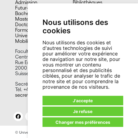
Admission
Bibliothèques
Futur-e étudiant-e
Culture et vie sociale
Bachelors
Sports
Masters
Santé
Nous utilisons des
Doctorat
Cafétérias
cookies
Formation continue
En images
Université du 3e âge
Mobilité
Nous utilisons des cookies et
d'autres technologies de suivi
Faculté des sciences
pour améliorer votre expérience
Centre d’Hydrogéologie et de Géothermie
de navigation sur notre site, pour
Rue Emile-Argand 11
vous montrer un contenu
2000 Neuchâtel
personnalisé et des publicités
Suisse
ciblées, pour analyser le trafic de
notre site et pour comprendre la
Secrétariat:
provenance de nos visiteurs.
Tél. +41 32 718 26 00 / 02
secretariat.chyn@unine.ch
J'accepte
Je refuse
Changer mes préférences
© Université de Neuchâtel 2026
Mentions légales
Contact site: Bureau presse et promotion