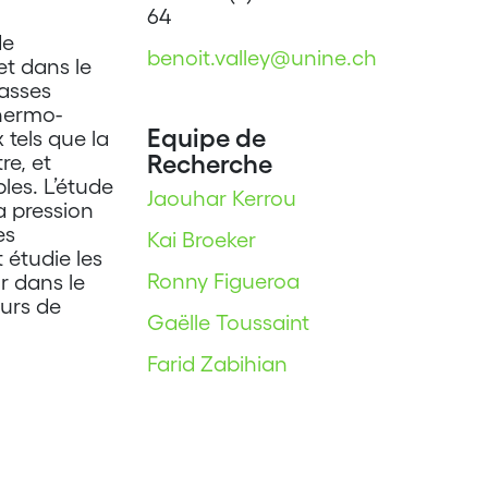
64
de
benoit.valley@unine.ch
et dans le
asses
thermo-
Equipe de
tels que la
Recherche
re, et
les. L’étude
Jaouhar Kerrou
la pression
es
Kai Broeker
 étudie les
Ronny Figueroa
r dans le
urs de
Gaëlle Toussaint
Farid Zabihian