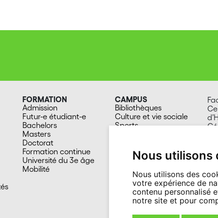
FORMATION
CAMPUS
Fa
Admission
Bibliothèques
Ce
Futur-e étudiant-e
Culture et vie sociale
d’
Bachelors
Sports
Gé
Masters
Santé
Ru
Doctorat
Cafétérias
20
Formation continue
En images
Su
Nous utilisons
Université du 3e âge
Mobilité
Nous utilisons des cook
votre expérience de na
tés
contenu personnalisé et
notre site et pour com