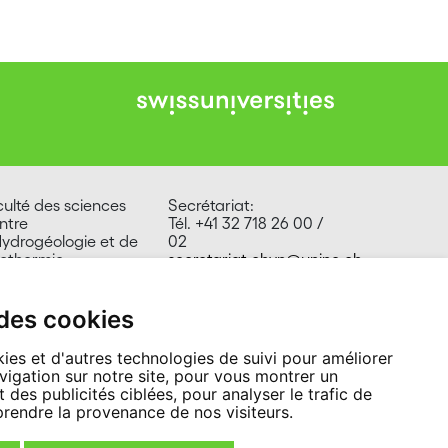
culté des sciences
Secrétariat:
ntre
Tél. +41 32 718 26 00 /
Hydrogéologie et de
02
othermie
secretariat.chyn@unine.ch
e Emile-Argand 11
00 Neuchâtel
isse
 des cookies
ies et d'autres technologies de suivi pour améliorer
vigation sur notre site, pour vous montrer un
 des publicités ciblées, pour analyser le trafic de
prendre la provenance de nos visiteurs.