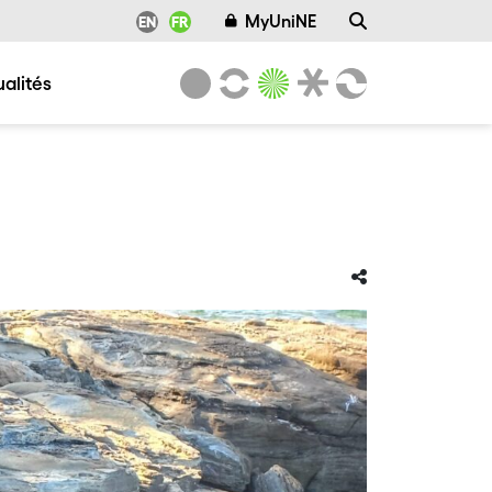
MyUniNE
EN
FR
ualités