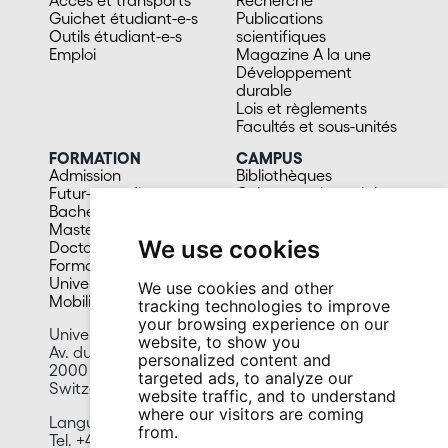
Guichet étudiant-e-s
Publications
Outils étudiant-e-s
scientifiques
Emploi
Magazine A la une
Développement
durable
Lois et règlements
Facultés et sous-unités
FORMATION
CAMPUS
Admission
Bibliothèques
Futur-e étudiant-e
Culture et vie sociale
Bachelors
Sports
Masters
Santé
We use cookies
Doctorat
Cafétérias
Formation continue
En images
Université du 3e âge
We use cookies and other
Mobilité
tracking technologies to improve
your browsing experience on our
University of Neuchâtel
website, to show you
Av. du 1er-Mars 26
personalized content and
2000 Neuchâtel
targeted ads, to analyze our
Switzerland
website traffic, and to understand
where our visitors are coming
Language Centre
from.
Tel. +41 32 718 11 06