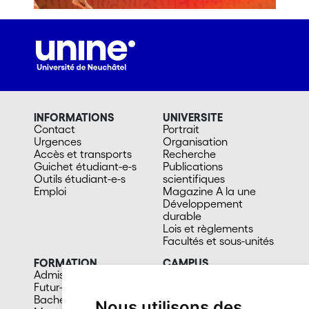
INFORMATIONS
UNIVERSITE
Contact
Portrait
Urgences
Organisation
Accès et transports
Recherche
Guichet étudiant-e-s
Publications
Outils étudiant-e-s
scientifiques
Emploi
Magazine A la une
Développement
durable
Lois et règlements
Facultés et sous-unités
FORMATION
CAMPUS
Admission
Bibliothèques
Futur-e étudiant-e
Culture et vie sociale
Bachelors
Sports
Nous utilisons des