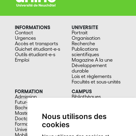
INFORMATIONS
UNIVERSITE
Contact
Portrait
Urgences
Organisation
Accès et transports
Recherche
Guichet étudiant-e-s
Publications
Outils étudiant-e-s
scientifiques
Emploi
Magazine A la une
Développement
durable
Lois et règlements
Facultés et sous-unités
FORMATION
CAMPUS
Admission
Bibliothèques
Futur-e étudiant-e
Culture et vie sociale
Bachelors
Sports
Masters
Santé
Nous utilisons des
Doctorat
Cafétérias
cookies
Formation continue
En images
Université du 3e âge
Mobilité