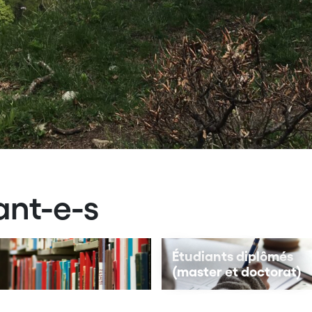
ant-e-s
Étudiants diplômés
(master et doctorat)