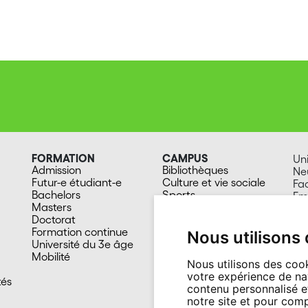
FORMATION
CAMPUS
Uni
Admission
Bibliothèques
Ne
Futur-e étudiant-e
Culture et vie sociale
Fa
Bachelors
Sports
Em
Masters
Santé
20
Doctorat
Cafétérias
Su
Formation continue
En images
Nous utilisons
Université du 3e âge
Mobilité
Nous utilisons des cook
votre expérience de na
tés
contenu personnalisé et
notre site et pour com