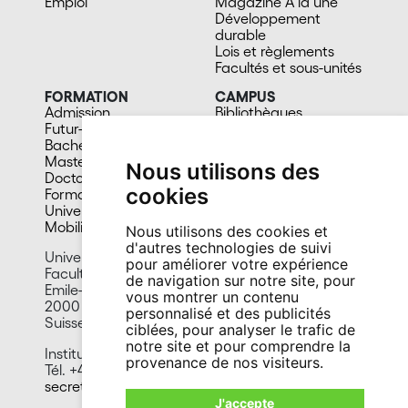
Emploi
Magazine A la une
Développement
durable
Lois et règlements
Facultés et sous-unités
FORMATION
CAMPUS
Admission
Bibliothèques
Futur-e étudiant-e
Culture et vie sociale
Bachelors
Sports
Masters
Santé
Nous utilisons des
Doctorat
Cafétérias
cookies
Formation continue
En images
Université du 3e âge
Mobilité
Nous utilisons des cookies et
d'autres technologies de suivi
Université de Neuchâtel
pour améliorer votre expérience
Faculté des sciences
de navigation sur notre site, pour
Emile-Argand 11
vous montrer un contenu
2000 Neuchâtel
personnalisé et des publicités
Suisse
ciblées, pour analyser le trafic de
notre site et pour comprendre la
Institut de biologie
provenance de nos visiteurs.
Tél. +41 32 718 30 00
secretariat.biologie@unine.ch
J'accepte