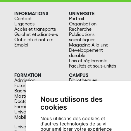
INFORMATIONS
UNIVERSITE
Contact
Portrait
Urgences
Organisation
Accès et transports
Recherche
Guichet étudiant-e-s
Publications
Outils étudiant-e-s
scientifiques
Emploi
Magazine A la une
Développement
durable
Lois et règlements
Facultés et sous-unités
FORMATION
CAMPUS
Admission
Bibliothèques
Futur-e étudiant-e
Culture et vie sociale
Bachelors
Sports
Masters
Santé
Nous utilisons des
Doctorat
Cafétérias
cookies
Formation continue
En images
Université du 3e âge
Mobilité
Nous utilisons des cookies et
d'autres technologies de suivi
Université de Neuchâtel
pour améliorer votre expérience