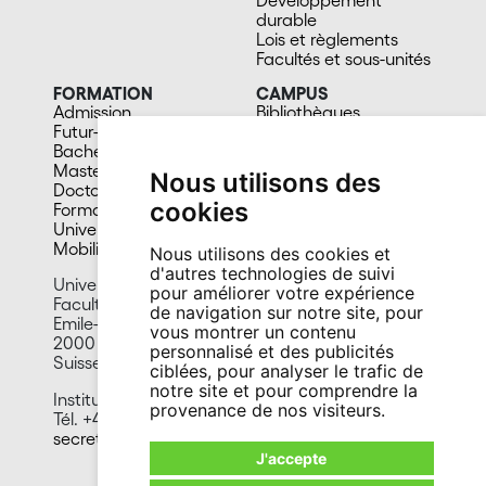
Développement
durable
Lois et règlements
Facultés et sous-unités
FORMATION
CAMPUS
Admission
Bibliothèques
Futur-e étudiant-e
Culture et vie sociale
Bachelors
Sports
Masters
Santé
Nous utilisons des
Doctorat
Cafétérias
cookies
Formation continue
En images
Université du 3e âge
Mobilité
Nous utilisons des cookies et
d'autres technologies de suivi
Université de Neuchâtel
pour améliorer votre expérience
Faculté des sciences
de navigation sur notre site, pour
Emile-Argand 11
vous montrer un contenu
2000 Neuchâtel
personnalisé et des publicités
Suisse
ciblées, pour analyser le trafic de
notre site et pour comprendre la
Institut de biologie
provenance de nos visiteurs.
Tél. +41 32 718 30 00
secretariat.biologie@unine.ch
J'accepte