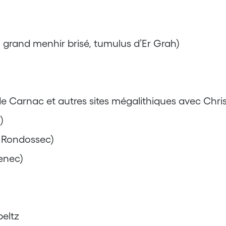
grand menhir brisé, tumulus d’Er Grah)
de Carnac et autres sites mégalithiques avec Chri
)
 Rondossec)
enec)
beltz