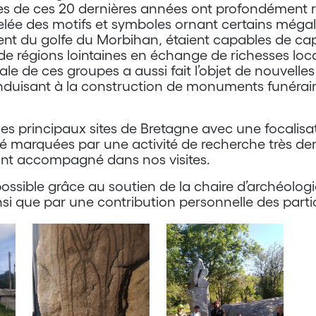
hes de ces 20 dernières années ont profondément ren
elée des motifs et symboles ornant certains méga
t du golfe du Morbihan, étaient capables de capt
t de régions lointaines en échange de richesses loc
ale de ces groupes a aussi fait l’objet de nouvelle
conduisant à la construction de monuments funérair
les principaux sites de Bretagne avec une focalisati
é marquées par une activité de recherche très den
ont accompagné dans nos visites.
ssible grâce au soutien de la chaire d’archéologie
nsi que par une contribution personnelle des parti