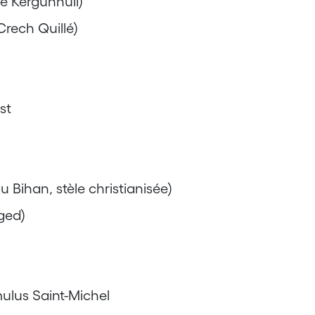
de Kergunhuil)
Crech Quillé)
st
ihan, stèle christianisée)
ged)
mulus Saint-Michel