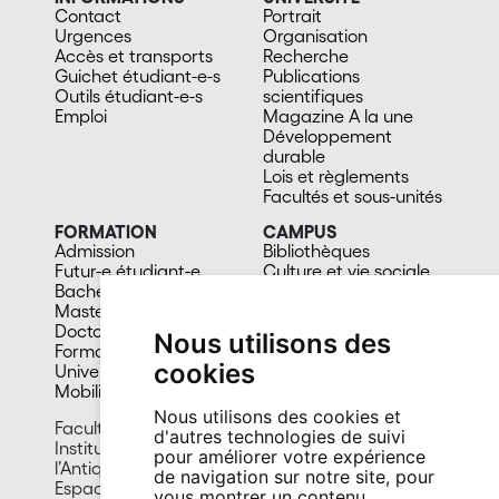
Contact
Portrait
Urgences
Organisation
Accès et transports
Recherche
Guichet étudiant-e-s
Publications
Outils étudiant-e-s
scientifiques
Emploi
Magazine A la une
Développement
durable
Lois et règlements
Facultés et sous-unités
FORMATION
CAMPUS
Admission
Bibliothèques
Futur-e étudiant-e
Culture et vie sociale
Bachelors
Sports
Masters
Santé
Doctorat
Cafétérias
Nous utilisons des
Formation continue
En images
cookies
Université du 3e âge
Mobilité
Nous utilisons des cookies et
Faculté des lettres et sciences humaines
d'autres technologies de suivi
Institut d’archéologie et des sciences de
pour améliorer votre expérience
l’Antiquité
de navigation sur notre site, pour
Espace Tilo-Frey 1
vous montrer un contenu