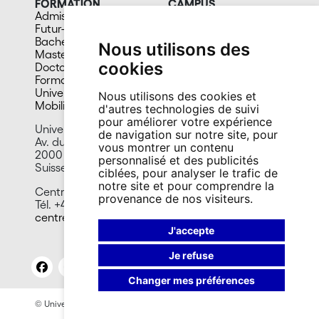
FORMATION
CAMPUS
Admission
Bibliothèques
Futur-e étudiant-e
Culture et vie sociale
Bachelors
Sports
Nous utilisons des
Masters
Santé
cookies
Doctorat
Cafétérias
Formation continue
En images
Université du 3e âge
Nous utilisons des cookies et
Mobilité
d'autres technologies de suivi
pour améliorer votre expérience
Université de Neuchâtel
de navigation sur notre site, pour
Av. du 1er-Mars 26
vous montrer un contenu
2000 Neuchâtel
personnalisé et des publicités
Suisse
ciblées, pour analyser le trafic de
notre site et pour comprendre la
Centre de carrière
provenance de nos visiteurs.
Tél. +41 32 718 12 50
centre.carriere@unine.ch
J'accepte
Je refuse
Changer mes préférences
© Université de Neuchâtel 2026
Mentions légales
Contact site: Bureau presse et promotion