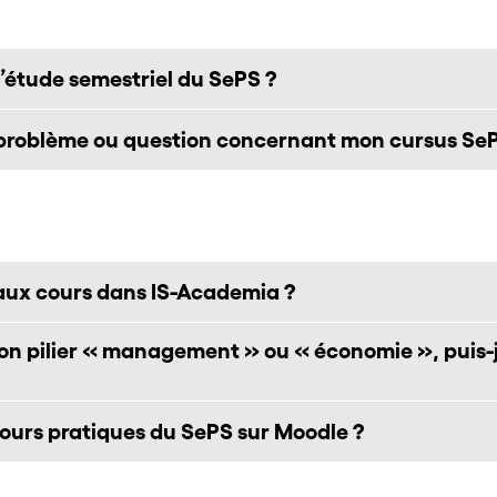
d’étude semestriel du SePS ?
e problème ou question concernant mon cursus Se
 aux cours dans IS-Academia ?
e mon pilier « management » ou « économie », puis
 cours pratiques du SePS sur Moodle ?