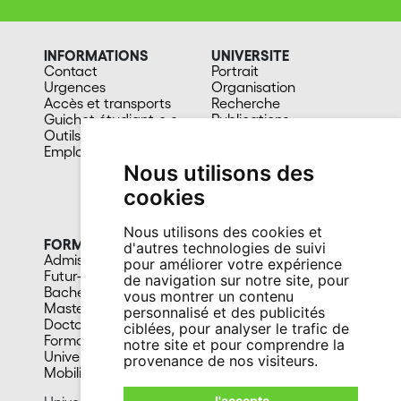
INFORMATIONS
UNIVERSITE
Contact
Portrait
Urgences
Organisation
Accès et transports
Recherche
Guichet étudiant-e-s
Publications
Outils étudiant-e-s
scientifiques
Emploi
Magazine A la une
Développement
Nous utilisons des
durable
cookies
Lois et règlements
Facultés et sous-unités
Nous utilisons des cookies et
FORMATION
CAMPUS
d'autres technologies de suivi
Admission
Bibliothèques
pour améliorer votre expérience
Futur-e étudiant-e
Culture et vie sociale
de navigation sur notre site, pour
Bachelors
Sports
vous montrer un contenu
Masters
Santé
personnalisé et des publicités
Doctorat
Cafétérias
ciblées, pour analyser le trafic de
Formation continue
En images
notre site et pour comprendre la
Université du 3e âge
provenance de nos visiteurs.
Mobilité
J'accepte