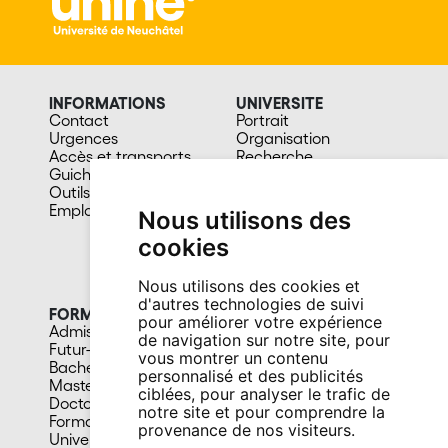
INFORMATIONS
UNIVERSITE
Contact
Portrait
Urgences
Organisation
Accès et transports
Recherche
Guichet étudiant-e-s
Publications
Outils étudiant-e-s
scientifiques
Emploi
Magazine A la une
Nous utilisons des
Développement
cookies
durable
Lois et règlements
Facultés et sous-unités
Nous utilisons des cookies et
d'autres technologies de suivi
FORMATION
CAMPUS
pour améliorer votre expérience
Admission
Bibliothèques
de navigation sur notre site, pour
Futur-e étudiant-e
Culture et vie sociale
vous montrer un contenu
Bachelors
Sports
personnalisé et des publicités
Masters
Santé
ciblées, pour analyser le trafic de
Doctorat
Cafétérias
notre site et pour comprendre la
Formation continue
En images
provenance de nos visiteurs.
Université du 3e âge