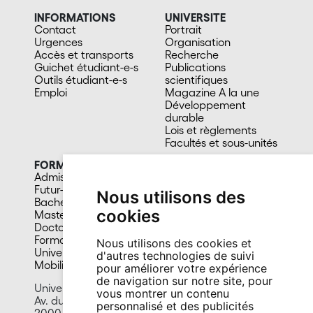
INFORMATIONS
UNIVERSITE
Contact
Portrait
Urgences
Organisation
Accès et transports
Recherche
Guichet étudiant-e-s
Publications
Outils étudiant-e-s
scientifiques
Emploi
Magazine A la une
Développement
durable
Lois et règlements
Facultés et sous-unités
FORMATION
CAMPUS
Admission
Bibliothèques
Futur-e étudiant-e
Culture et vie sociale
Nous utilisons des
Bachelors
Sports
cookies
Masters
Santé
Doctorat
Cafétérias
Formation continue
En images
Nous utilisons des cookies et
Université du 3e âge
d'autres technologies de suivi
Mobilité
pour améliorer votre expérience
de navigation sur notre site, pour
Université de Neuchâtel
vous montrer un contenu
Av. du 1er-Mars 26
personnalisé et des publicités
2000 Neuchâtel