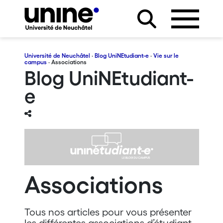
Université de Neuchâtel
·
Blog UniNEtudiant-e
·
Vie sur le
campus
· Associations
Blog UniNEtudiant-
e
Associations
Tous nos articles pour vous présenter
les différentes associations d’étudiant-