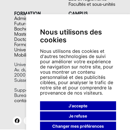
Facultés et sous-unités
FORMATION
CAMPUS
Admission
Bibliothèques
Futur-e étudiant-e
Culture et vie sociale
Bachelors
Sports
Nous utilisons des
Masters
Santé
cookies
Doctorat
Cafétérias
Formation continue
En images
Université du 3e âge
Nous utilisons des cookies et
Mobilité
d'autres technologies de suivi
pour améliorer votre expérience
Université de Neuchâtel
de navigation sur notre site, pour
Av. du 1er-Mars 26
vous montrer un contenu
2000 Neuchâtel
personnalisé et des publicités
Suisse
ciblées, pour analyser le trafic de
notre site et pour comprendre la
Support Recherche et Innovation
provenance de nos visiteurs.
Bureau régional Euresearch
contact.sri@unine.ch
J'accepte
Je refuse
Changer mes préférences