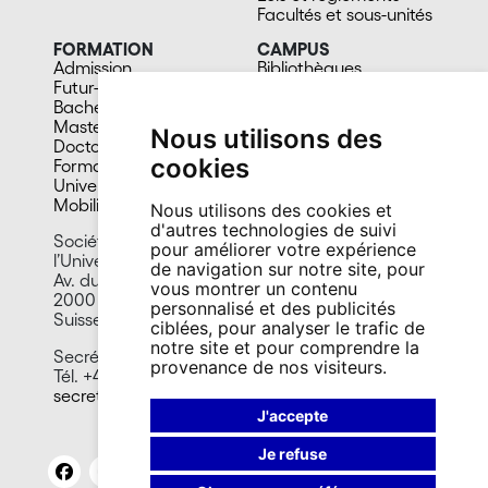
Facultés et sous-unités
FORMATION
CAMPUS
Admission
Bibliothèques
Futur-e étudiant-e
Culture et vie sociale
Bachelors
Sports
Masters
Santé
Nous utilisons des
Doctorat
Cafétérias
cookies
Formation continue
En images
Université du 3e âge
Mobilité
Nous utilisons des cookies et
d'autres technologies de suivi
Société des Alumni, diplômés et amis de
pour améliorer votre expérience
l’Université de Neuchâtel
de navigation sur notre site, pour
Av. du 1er-Mars 26
vous montrer un contenu
2000 Neuchâtel
personnalisé et des publicités
Suisse
ciblées, pour analyser le trafic de
notre site et pour comprendre la
Secrétariat
provenance de nos visiteurs.
Tél. +41 32 718 10 34
secretariat.san@unine.ch
J'accepte
Je refuse