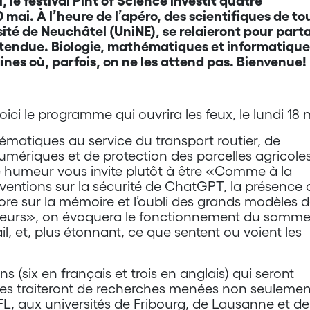
 le festival Pint of Science investit quatre
0 mai. À l’heure de l’apéro, des scientifiques de to
ité de Neuchâtel (UniNE), se relaieront pour part
tendue. Biologie, mathématiques et informatique
es où, parfois, on ne les attend pas. Bienvenue!
ici le programme qui ouvrira les feux, le lundi 18 
matiques au service du transport routier, de
mériques et de protection des parcelles agricole
e humeur vous invite plutôt à être «Comme à la
rventions sur la sécurité de ChatGPT, la présence 
re sur la mémoire et l’oubli des grands modèles 
seurs», on évoquera le fonctionnement du sommei
l, et, plus étonnant, ce que sentent ou voient les
ns (six en français et trois en anglais) qui seront
les traiteront de recherches menées non seulemen
PFL, aux universités de Fribourg, de Lausanne et de