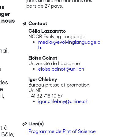
jours simultanément dans des
bars de 27 pays.
us
ager
 nous
Contact
Célia Lazzarotto
NCCR Evolving Language
media@evolvinglanguage.c
h
mai.
Eloïse Colnot
Université de Lausanne
s
eloise.colnot@unil.ch
Igor Chlebny
des
Bureau presse et promotion,
de
UniNE
l,
+41 32 718 10 57
igor.chlebny@unine.ch
Lien(s)
t à
Programme de Pint of Science
 Bâle,