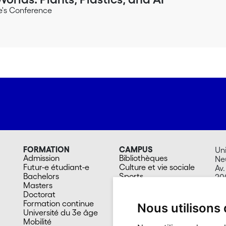
ce's Conference
FORMATION
CAMPUS
Uni
Admission
Bibliothèques
Ne
Futur-e étudiant-e
Culture et vie sociale
Av.
Bachelors
Sports
20
Masters
Santé
Su
Doctorat
Cafétérias
Formation continue
En images
Nous utilisons
Université du 3e âge
Mobilité