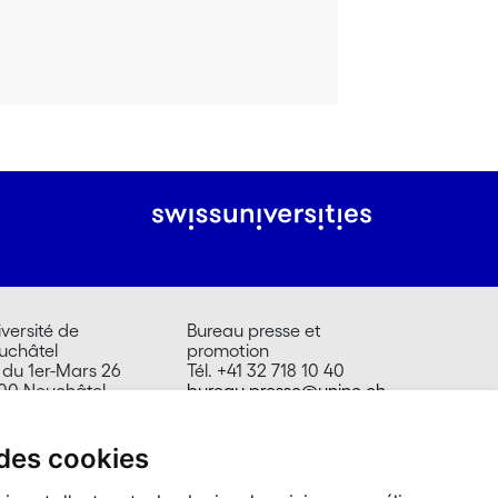
versité de
Bureau presse et
uchâtel
promotion
 du 1er-Mars 26
Tél. +41 32 718 10 40
00 Neuchâtel
bureau.presse@unine.ch
isse
 des cookies