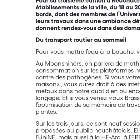
Pour sa troisième édition à Neuchâtel,
établissements de la ville, du 18 au 2
bords, dont des membres de l’Univers
leurs travaux dans une ambiance dé
donnent rendez-vous dans des domain
Du transport routier au sommeil
Pour vous mettre l’eau à la bouche, vo
Au Moonshiners, on parlera de mathé
consommation sur les plateformes nu
contre des pathogènes. Si vous votr
maison», vous aurez droit à des inte
métaux dans notre quotidien ou enco
langage. Et si vous venez «aux Bras
l’optimisation de sa mémoire de travai
plantes.
Sur les trois jours, ce sont neuf sessio
proposées au public neuchâtelois. El
l’UniNE, mais aussi à la HE-Arc, à l’E