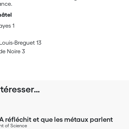
ance.
hâtel
ayes 1
ouis-Breguet 13
de Noire 3
ntéresser…
A réfléchit et que les métaux parlent
nt of Science