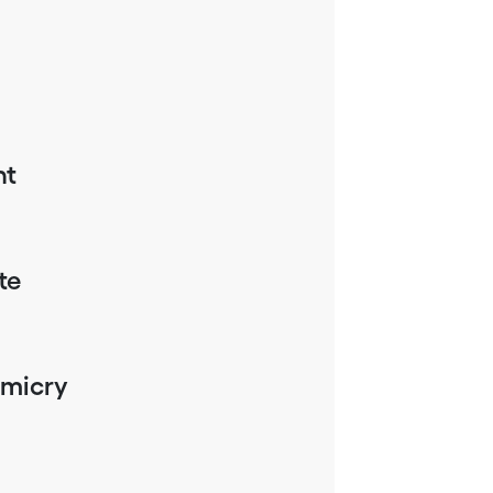
nt
te
imicry