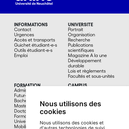
INFORMATIONS
UNIVERSITE
Contact
Portrait
Urgences
Organisation
Accès et transports
Recherche
Guichet étudiant-e-s
Publications
Outils étudiant-e-s
scientifiques
Emploi
Magazine A la une
Développement
durable
Lois et règlements
Facultés et sous-unités
FORMATION
CAMPUS
Admission
Bibliothèques
Futur-e étudiant-e
Culture et vie sociale
Bachelors
Sports
Nous utilisons des
Masters
Santé
cookies
Doctorat
Cafétérias
Formation continue
En images
Université du 3e âge
Nous utilisons des cookies et
Mobilité
d'autres technologies de suivi