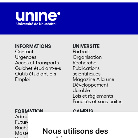
INFORMATIONS
UNIVERSITE
Contact
Portrait
Urgences
Organisation
Accès et transports
Recherche
Guichet étudiant-e-s
Publications
Outils étudiant-e-s
scientifiques
Emploi
Magazine A la une
Développement
durable
Lois et règlements
Facultés et sous-unités
FORMATION
CAMPUS
Admission
Bibliothèques
Futur-e étudiant-e
Culture et vie sociale
Bachelors
Sports
Nous utilisons des
Masters
Santé