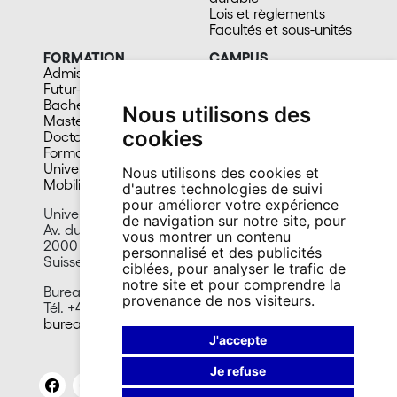
Lois et règlements
Facultés et sous-unités
FORMATION
CAMPUS
Admission
Bibliothèques
Futur-e étudiant-e
Culture et vie sociale
Bachelors
Sports
Nous utilisons des
Masters
Santé
cookies
Doctorat
Cafétérias
Formation continue
En images
Université du 3e âge
Nous utilisons des cookies et
Mobilité
d'autres technologies de suivi
pour améliorer votre expérience
Université de Neuchâtel
de navigation sur notre site, pour
Av. du 1er-Mars 26
vous montrer un contenu
2000 Neuchâtel
personnalisé et des publicités
Suisse
ciblées, pour analyser le trafic de
notre site et pour comprendre la
Bureau presse et promotion
provenance de nos visiteurs.
Tél. +41 32 718 10 40
bureau.presse@unine.ch
J'accepte
Je refuse