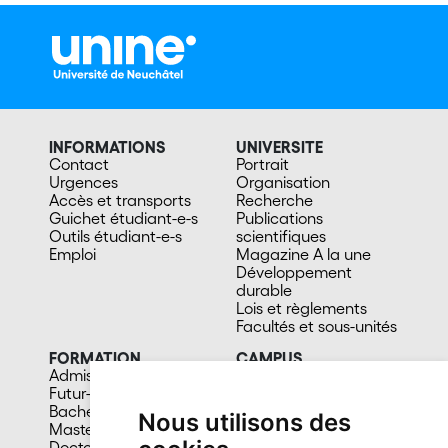
INFORMATIONS
UNIVERSITE
Contact
Portrait
Urgences
Organisation
Accès et transports
Recherche
Guichet étudiant-e-s
Publications
Outils étudiant-e-s
scientifiques
Emploi
Magazine A la une
Développement
durable
Lois et règlements
Facultés et sous-unités
FORMATION
CAMPUS
Admission
Bibliothèques
Futur-e étudiant-e
Culture et vie sociale
Bachelors
Sports
Nous utilisons des
Masters
Santé
Doctorat
Cafétérias