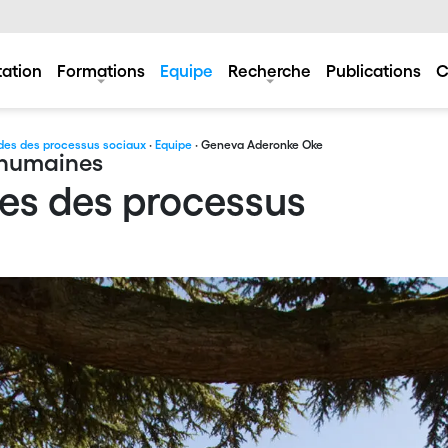
tation
Formations
Equipe
Recherche
Publications
C
udes des processus sociaux
·
Equipe
· Geneva Aderonke Oke
s humaines
des des processus