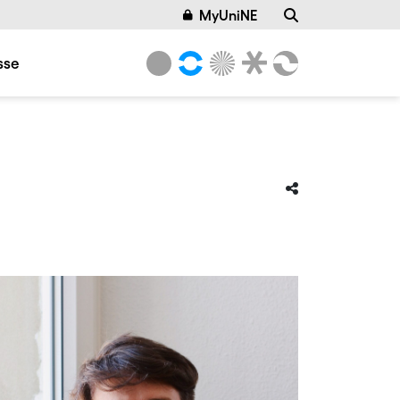
MyUniNE
sse