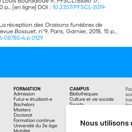
 Louis Bourdaloue »,
PFSCL/Biblio 17
,
 p., [en ligne] DOI :
10.2357/PFSCL-2019-
 La réception des
Oraisons funèbres de
evue Bossuet
, n°9, Paris, Garnier, 2018, 15 p.,
06-08785-4.p.0129
FORMATION
CAMPUS
Fac
Admission
Bibliothèques
sc
Futur-e étudiant-e
Culture et vie sociale
Ins
Bachelors
Sports
fr
Masters
Santé
Esp
Doctorat
Cafétérias
20
Formation continue
En images
Su
Nous utilisons
Université du 3e âge
Mobilité