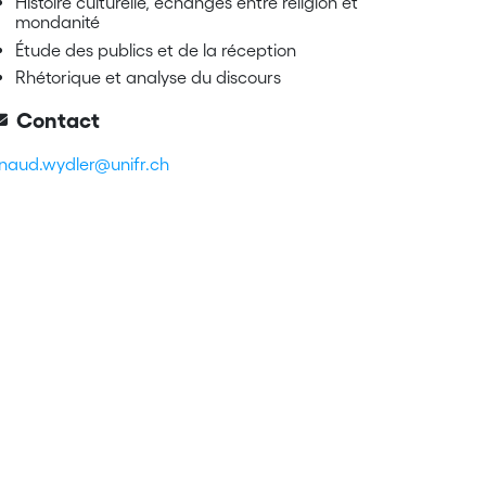
Histoire culturelle, échanges entre religion et
mondanité
Étude des publics et de la réception
Rhétorique et analyse du discours
Contact
naud.wydler@unifr.ch