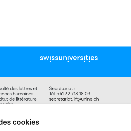
ulté des lettres et
Secrétariat :
iences humaines
Tél. +41 32 718 18 03
titut de littérature
secretariat.ilf@unine.ch
ançaise
ace Tilo-Frey 1
00 Neuchâtel
isse
 des cookies