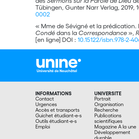
des
Sermons sur la Parole de Dieu
de
Tübingen, Gunter Narr Verlag, 2019, 10
0002
« Mme de Sévigné et la prédication.
Condé
dans la
Correspondance
»,
R
[en ligne] DOI :
10.15122/isbn.978-2-4
INFORMATIONS
UNIVERSITE
Contact
Portrait
Urgences
Organisation
Accès et transports
Recherche
Guichet étudiant-e-s
Publications
Outils étudiant-e-s
scientifiques
Emploi
Magazine A la une
Développement
durable