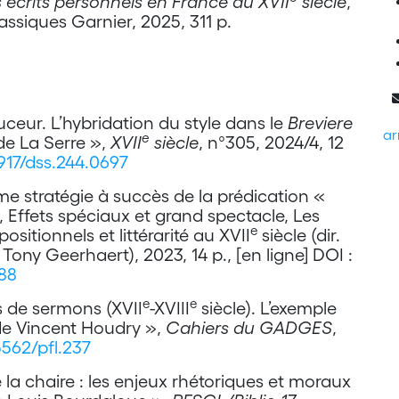
es écrits personnels en France au XVII
siècle
,
lassiques Garnier, 2025, 311 p.
ceur. L’hybridation du style dans le
Breviere
ar
e
de La Serre »,
XVII
siècle
, n°305, 2024/4, 12
3917/dss.244.0697
mme stratégie à succès de la prédication «
, Effets spéciaux et grand spectacle, Les
e
itionnels et littérarité au XVII
siècle (dir.
ny Geerhaert), 2023, 14 p., [en ligne] DOI :
088
e
e
s de sermons (XVII
-XVIII
siècle). L’exemple
e Vincent Houdry »,
Cahiers du GADGES
,
5562/pfl.237
 la chaire : les enjeux rhétoriques et moraux