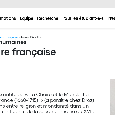
mations
Equipe
Recherche
Pour les étudiant-e-s
Pre
ture française
· Arnaud Wydler
s humaines
ture française
e intitulée « La Chaire et le Monde. La
ance (1660-1715) » (à paraître chez Droz)
ions entre religion et mondanité dans un
s influents de la seconde moitié du XVIIe