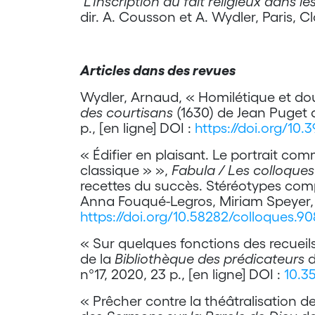
L’Inscription du fait religieux dans l
dir. A. Cousson et A. Wydler, Paris, C
Articles dans des revues
Wydler, Arnaud, « Homilétique et dou
des courtisans
(1630) de Jean Puget 
p., [en ligne] DOI :
https://doi.org/10.
« Édifier en plaisant. Le portrait co
classique » »,
Fabula / Les colloques
recettes du succès. Stéréotypes compos
Anna Fouqué-Legros, Miriam Speyer, To
https://doi.org/10.58282/colloques.9
« Sur quelques fonctions des recueil
de la
Bibliothèque des prédicateurs
d
n°17, 2020, 23 p., [en ligne] DOI :
10.3
« Prêcher contre la théâtralisation de