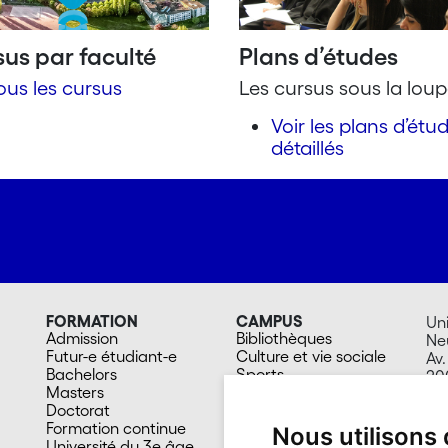
us par faculté
Plans d’études
ous les cursus
Les cursus sous la lou
Voir les plans d’étu
détaillés
FORMATION
CAMPUS
Uni
Admission
Bibliothèques
Ne
Futur-e étudiant-e
Culture et vie sociale
Av.
Bachelors
Sports
20
Masters
Santé
Su
Doctorat
Cafétérias
Formation continue
En images
Nous utilisons
Université du 3e âge