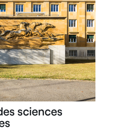
des sciences
es