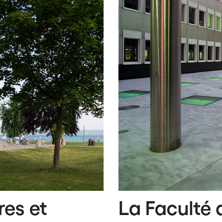
res et
La Faculté 