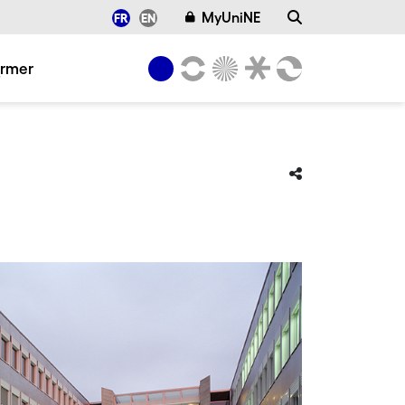
MyUniNE
FR
EN
ormer