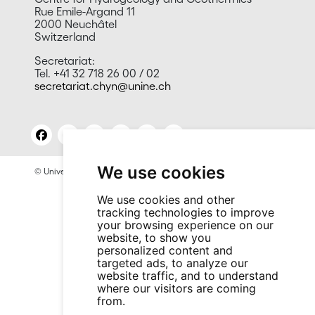
Rue Emile-Argand 11
2000 Neuchâtel
Switzerland
Secretariat:
Tel. +41 32 718 26 00 / 02
secretariat.chyn@unine.ch
We use cookies
© University of Neuchâtel 2026
Legal notices
Site contact: Press and Promotion Office
We use cookies and other
tracking technologies to improve
your browsing experience on our
website, to show you
personalized content and
targeted ads, to analyze our
website traffic, and to understand
where our visitors are coming
from.